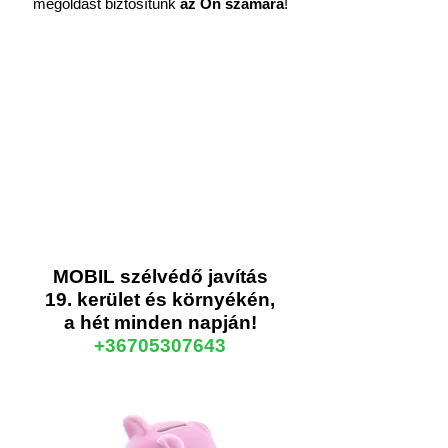
megoldást biztosítunk
az Ön számára
!
MOBIL szélvédő javítás
19. kerület és környékén,
a hét minden napján!
+36705307643