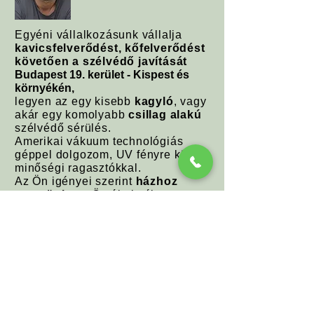
Egyéni vállalkozásunk vállalja
kavicsfelverődést, kőfelverődést
követően a szélvédő javítását
Budapest 19. kerület - Kispest és
környékén,
legyen az egy kisebb
kagyló
, vagy
akár egy komolyabb
csillag alakú
szélvédő sérülés.
Amerikai vákuum technológiás
géppel dolgozom, UV fényre kötő
minőségi ragasztókkal.
Az Ön igényei szerint
házhoz
megyünk
, az Ön által választott
helyszínen és időpontban,
végezzük el a szélvédő javítását.
Legyen Ön is elégedett
Ügyfeleink között!
Hívjon (
+36705307643
)
bizalommal!