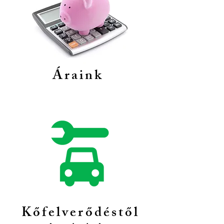
Áraink
Kőfelverődéstől