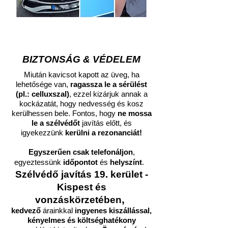
BIZTONSÁG & VÉDELEM
Miután kavicsot kapott az üveg, ha
lehetősége van,
ragassza le a sérülést
(pl.: celluxszal)
, ezzel kizárjuk annak a
kockázatát, hogy nedvesség és kosz
kerülhessen bele. Fontos, hogy
ne mossa
le a szélvédőt
javítás előtt, és
igyekezzünk
kerülni a rezonanciát!
Egyszerűen csak telefonáljon
,
egyeztessünk
időpontot
és
helyszínt
.
Szélvédő javítás
19. kerület -
Kispest és
,
vonzáskörzetében
kedvező
árainkkal
ingyenes kiszállással,
kényelmes és költséghatékony