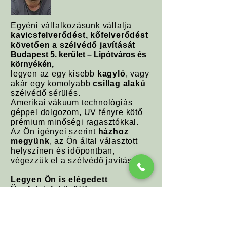
Egyéni vállalkozásunk vállalja
kavicsfelverődést, kőfelverődést
követően a szélvédő javítását
Budapest 5. kerület – Lipótváros és
környékén,
legyen az egy kisebb
kagyló
, vagy
akár egy komolyabb
csillag alakú
szélvédő sérülés.
Amerikai vákuum technológiás
géppel dolgozom, UV fényre kötő
prémium minőségi ragasztókkal.
Az Ön igényei szerint
házhoz
megyünk
, az Ön által választott
helyszínen és időpontban,
végezzük el a szélvédő javítását.
Legyen Ön is elégedett
Ügyfeleink között!
Hívjon (
+36705307643
)
bizalommal!