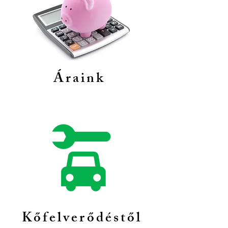
Áraink
Kőfelverődéstől