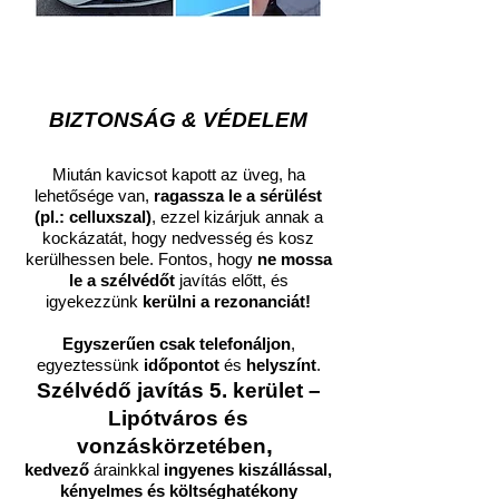
BIZTONSÁG & VÉDELEM
Miután kavicsot kapott az üveg, ha
lehetősége van,
ragassza le a sérülést
(pl.: celluxszal)
, ezzel kizárjuk annak a
kockázatát, hogy nedvesség és kosz
kerülhessen bele. Fontos, hogy
ne mossa
le a szélvédőt
javítás előtt, és
igyekezzünk
kerülni a rezonanciát!
Egyszerűen csak telefonáljon
,
egyeztessünk
időpontot
és
helyszínt
.
Szélvédő javítás
5. kerület –
Lipótváros és
,
vonzáskörzetében
kedvező
árainkkal
ingyenes kiszállással,
kényelmes és költséghatékony