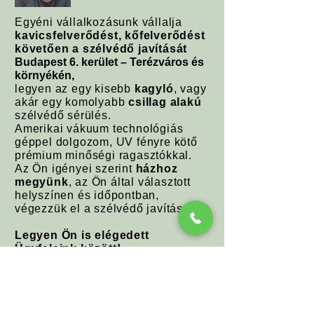
Egyéni vállalkozásunk vállalja
kavicsfelverődést, kőfelverődést
követően a szélvédő javítását
Budapest 6. kerület – Terézváros és
környékén,
legyen az egy kisebb
kagyló
, vagy
akár egy komolyabb
csillag alakú
szélvédő sérülés.
Amerikai vákuum technológiás
géppel dolgozom, UV fényre kötő
prémium minőségi ragasztókkal.
Az Ön igényei szerint
házhoz
megyünk
, az Ön által választott
helyszínen és időpontban,
végezzük el a szélvédő javítását.
Legyen Ön is elégedett
Ügyfeleink között!
Hívjon (
+36705307643
)
bizalommal!