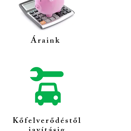
Áraink
Kőfelverődéstől
javításig