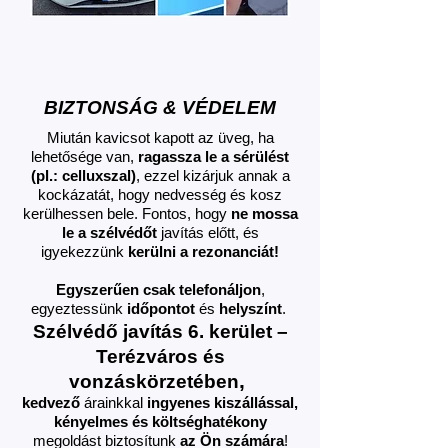
BIZTONSÁG & VÉDELEM
Miután kavicsot kapott az üveg, ha
lehetősége van,
ragassza le a sérülést
(pl.: celluxszal)
, ezzel kizárjuk annak a
kockázatát, hogy nedvesség és kosz
kerülhessen bele. Fontos, hogy
ne mossa
le a szélvédőt
javítás előtt, és
igyekezzünk
kerülni a rezonanciát!
Egyszerűen csak telefonáljon
,
egyeztessünk
időpontot
és
helyszínt
.
Szélvédő javítás
6. kerület –
Terézváros és
,
vonzáskörzetében
kedvező
árainkkal
ingyenes kiszállással,
kényelmes és költséghatékony
megoldást biztosítunk
az Ön számára
!