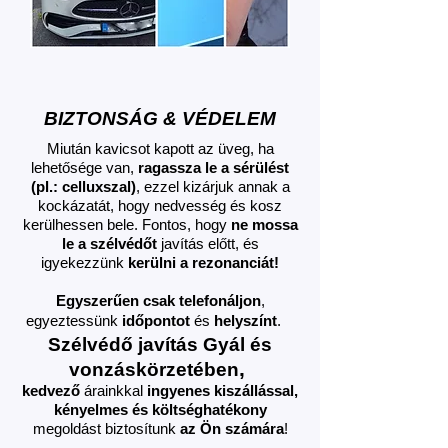
BIZTONSÁG & VÉDELEM
Miután kavicsot kapott az üveg, ha
lehetősége van,
ragassza le a sérülést
(pl.: celluxszal)
, ezzel kizárjuk annak a
kockázatát, hogy nedvesség és kosz
kerülhessen bele. Fontos, hogy
ne mossa
le a szélvédőt
javítás előtt, és
igyekezzünk
kerülni a rezonanciát!
Egyszerűen csak telefonáljon
,
egyeztessünk
időpontot
és
helyszínt
.
Szélvédő javítás
Gyál és
,
vonzáskörzetében
kedvező
árainkkal
ingyenes kiszállással,
kényelmes és költséghatékony
megoldást biztosítunk
az Ön számára
!