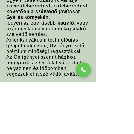
Egyéni vállalkozásunk vállalja
kavicsfelverődést, kőfelverődést
követően a szélvédő javítását
Gyál és környékén,
legyen az egy kisebb
kagyló
, vagy
akár egy komolyabb
csillag alakú
szélvédő sérülés.
Amerikai vákuum technológiás
géppel dolgozom, UV fényre kötő
prémium minőségi ragasztókkal.
Az Ön igényei szerint
házhoz
megyünk
, az Ön által választott
helyszínen és időpontban,
végezzük el a szélvédő javítását.
Legyen Ön is elégedett
Ügyfeleink között!
Hívjon (
+36705307643
)
bizalommal!