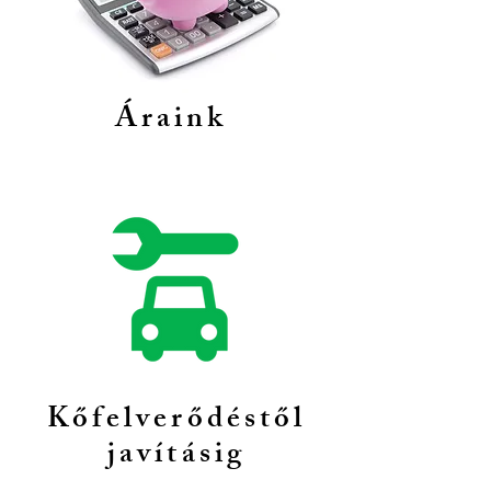
Áraink
Kőfelverődéstől
javításig