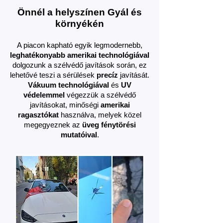
Önnél a helyszínen Gyál és
környékén
A piacon kapható egyik legmodernebb,
leghaték
onyabb amerikai technológiával
dolgozunk a szélvédő javítások során, ez
lehetővé teszi a sérülések
precíz
javítását.
Vákuum technológiával
és
UV
védelemmel
végezzük a szélvédő
javításokat, minőségi
amerikai
ragasztókat
használva, melyek közel
megegyeznek az
üveg fénytörési
mutatóival
.