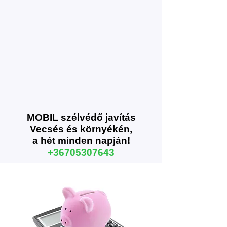
MOBIL szélvédő javítás
Vecsés és környékén,
a hét m
inden napján!
+36705307643