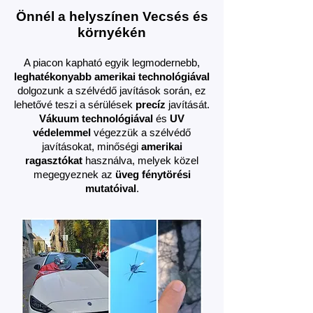
Önnél a helyszínen Vecsés és
környékén
A piacon kapható egyik legmodernebb,
leghatékonyabb amerikai technológiával
dolgozunk a szélvédő javítások során, ez
lehetővé teszi a sérülések
precíz
javítását.
Vákuum technológiával
és
UV
védelemmel
végezzük a szélvédő
javításokat, minőségi
amerikai
ragasztókat
használva, melyek közel
megegyeznek az
üveg fénytörési
mutatóival
.