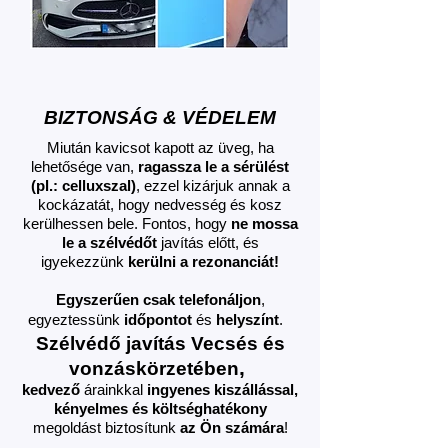
BIZTONSÁG & VÉDELEM
Miután kavicsot kapott az üveg, ha
lehetősége van,
ragassza le a sérülést
(pl.: celluxszal)
, ezzel kizárjuk annak a
kockázatát, hogy nedvesség és kosz
kerülhessen bele. Fontos, hogy
ne mossa
le a szélvédőt
javítás előtt, és
igyekezzünk
kerülni a rezonanciát!
Egyszerűen csak telefonáljon
,
egyeztessünk
időpontot
és
helyszínt
.
Szélvédő javítás
Vecsés és
,
vonzáskörzetében
kedvező
árainkkal
ingyenes kiszállással,
kényelmes és költséghatékony
megoldást biztosítunk
az Ön számára
!