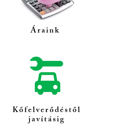
Áraink
Kőfelverődéstől
javításig