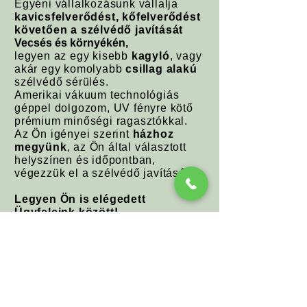
Egyéni vállalkozásunk vállalja
kavicsfelverődést, kőfelverődést
követően a szélvédő javítását
Vecsés és környékén,
legyen az egy kisebb
kagyló
, vagy
akár egy komolyabb
csillag alakú
szélvédő sérülés.
Amerikai vákuum technológiás
géppel dolgozom, UV fényre kötő
prémium
minőségi ragasztókkal.
Az Ön igényei szerint
házhoz
megyünk
, az Ön által választott
helyszínen és időpontban,
végezzük el a szélvédő javítását.
Legyen Ön is elégedett
Ügyfeleink között!
Hívjon (
+36705307643
)
bizalommal!